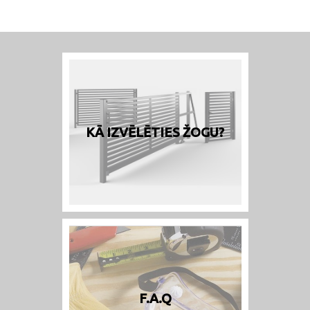
KĀ IZVĒLĒTIES ŽOGU?
F.A.Q