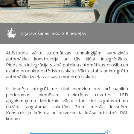
Izgatavošanas laiks: 6-8 nedēļas
Attīstoties vārtu automātikas tehnoloģijām, samazinās
automātiku konstrukcija un tās kļūst integrētākas.
Piedziņas integrācija stabā palielina automātikas drošību un
uzlabo produkta estētisko izskatu. Vārtu stabs ar integrētu
automātiku izceļas ar savu moderno izskatu.
Ir iespēja integrēt ne tikai piedziņu bet arī papildu
piederumus, piemēram, elektrības rozetes, LED
apgaismojumu. Modernie vārtu stabi tiek izgatavoti no
dažāda augstuma cinkotām 3mm metāla loksnēm.
Konstrukcija krāsota ar pulverveida krāsu atbilstoši RAL
kodam.