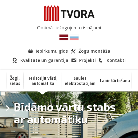
Optimāli iežogojuma risinājumi
Iepirkumu gids
Žogu montāža
Kvalitāte un garantija
Projekti
Kontakti
Žogi,
Teritoriju vārti,
Saules
Labiekārtošana
sētas
automātika
elektrostacijām
Bīdāmo vārtu stabs
ar automātiku