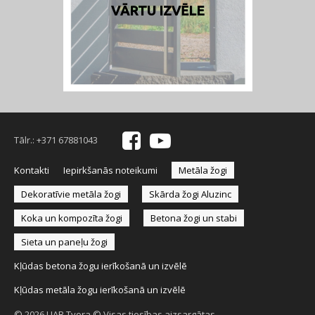
VĀRTU IZVĒLE
Tālr.:
+371 67881043
Kontakti
Iepirkšanās noteikumi
Metāla žogi
Dekoratīvie metāla žogi
Skārda žogi Aluzinc
Koka un kompozīta žogi
Betona žogi un stabi
Sieta un paneļu žogi
Kļūdas betona žogu ierīkošanā un izvēlē
Kļūdas metāla žogu ierīkošanā un izvēlē
© 2026 UAB Tvora
©
Visas tiesības aizsargātas