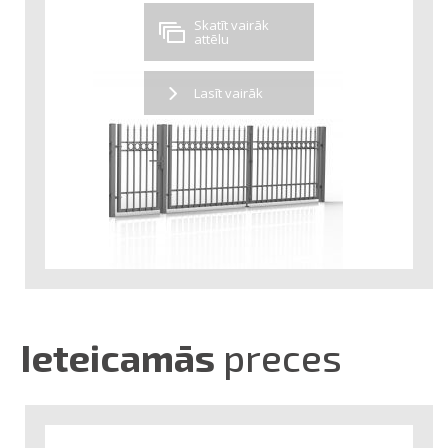
Skatīt vairāk
attēlu
Lasīt vairāk
Ieteicamās
preces