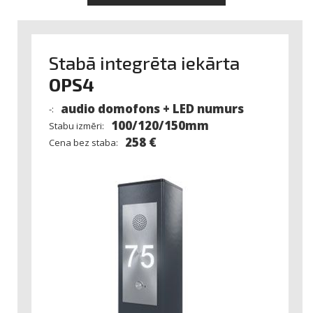
Stabā integrēta iekārta
OPS4
audio domofons + LED numurs
-:
100/120/150mm
Stabu izmēri:
258 €
Cena bez staba: