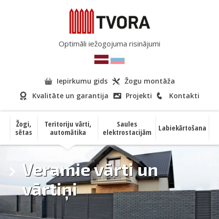
Optimāli iežogojuma risinājumi
Iepirkumu gids
Žogu montāža
Kvalitāte un garantija
Projekti
Kontakti
Žogi,
Teritoriju vārti,
Saules
Labiekārtošana
sētas
automātika
elektrostacijām
Veramie vārti un
vārtiņi