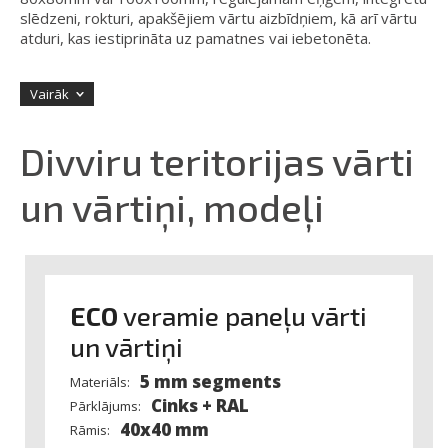
slēdzeni, rokturi, apakšējiem vārtu aizbīdņiem, kā arī vārtu
atduri, kas iestiprināta uz pamatnes vai iebetonēta.
Vārtiņi ir nokomplektēti ar stabiem
80x80mm vai
Vairāk
100x100mm, regulējamām eņģēm, papildu 40x30mm
profilu, kurā integrēta standarta vai elektromagnētiskā
slēdzene, un integrētu rokturi.
Divviru teritorijas vārti
un vārtiņi, modeļi
ECO
veramie paneļu vārti
un vārtiņi
5 mm segments
Materiāls:
Cinks + RAL
Pārklājums:
Varam nokomplektēt vārtiņus ar rokturi no nerūsējošā
40x40 mm
Rāmis:
tērauda. Piedāvājam divus variantus: strandarta garuma