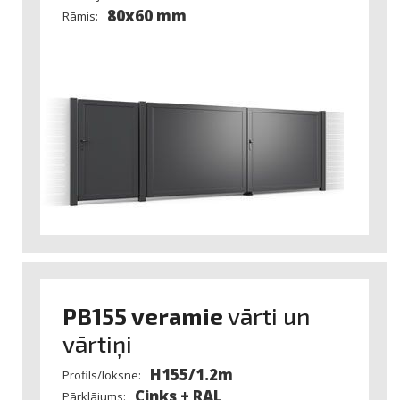
80x60 mm
Rāmis:
PB155 veramie
vārti un
vārtiņi
H155/1.2m
Profils/loksne:
Cinks + RAL
Pārklājums: