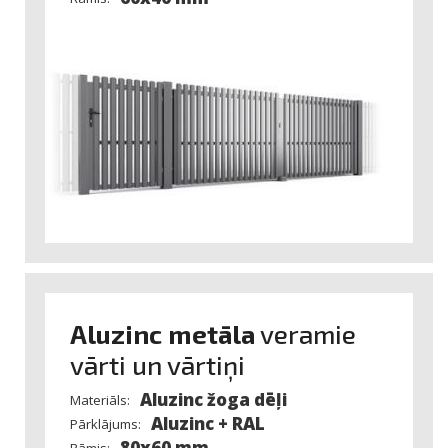
Aluzinc metāla
veramie
vārti un vārtiņi
Aluzinc žoga dēļi
Materiāls:
Aluzinc + RAL
Pārklājums:
80x60 mm
Rāmis: