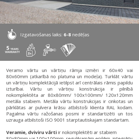
Izgatavošanas laiks:
6-8
nedēļas
Veramo vārtu un vārtiņu rāmja izmēri ir 60x40 vai
80x60mm (atkarībā no platuma un modeļa). Turklāt vārtu
un vārtiņu komplektācijā ietilpst arī centrālais rāmis papildu
izturībai. Vārtu un vārtiņu konstrukcija ir pilnībā
nokomplektēta ar 80x80mm/ 100x100mm/ 120x120mm
metāla stabiem. Metāla vārtu konstrukcijas ir cinkotas un
pārklātas ar pulvera krāsu atbilstoši klienta RAL kodam.
Pagalma vārtu ražošanas posmi ir standartizēti un tos
uzrauga atbilstoši ISO 9001 starptautiskajam standartam.
Veramie, dviviru vārti
ir nokomplektēti ar stabiem
80x80mm vai 100x100mm, regulējamām eņģēm, integrētu