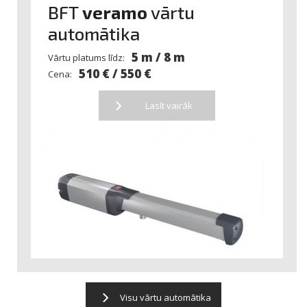
BFT
veramo
vārtu
automātika
5 m / 8 m
Vārtu platums līdz:
510 € / 550 €
Cena:
Lasīt vairāk
Visu vārtu automātika