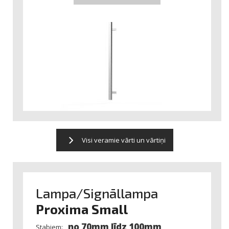
Visi veramie vārti un vārtiņi
Lampa/Signāllampa
Proxima Small
no 70mm līdz 100mm
Stabiem: