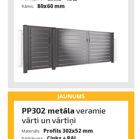
80x60 mm
Rāmis:
JAUNUMS
PP302 metāla
veramie
vārti un vārtiņi
Profils 302x52 mm
Materiāls:
Cinks + RAL
Pārklājums: