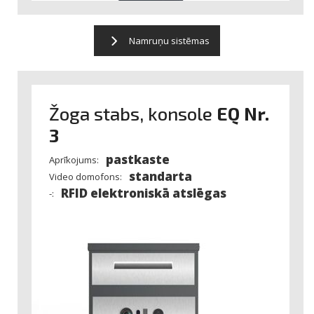
Namruņu sistēmas
Žoga stabs, konsole
EQ Nr.
3
pastkaste
Aprīkojums:
standarta
Video domofons:
RFID elektroniskā atslēgas
-: