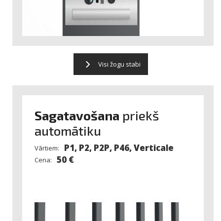
Visi žogu stabi
Sagatavošana
priekš
automātiku
P1, P2, P2P, P46, Verticale
Vārtiem:
50 €
Cena: