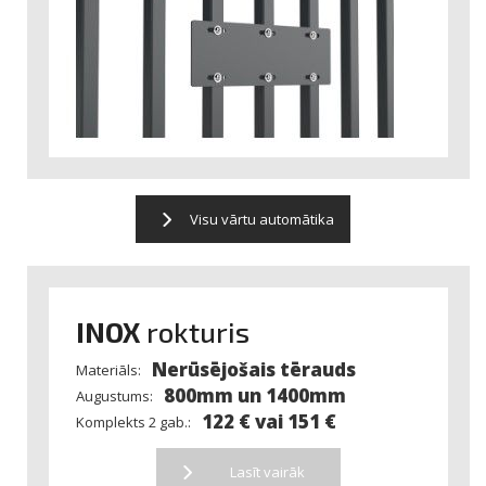
Visu vārtu automātika
INOX
rokturis
Nerūsējošais tērauds
Materiāls:
800mm un 1400mm
Augustums:
122 € vai 151 €
Komplekts 2 gab.:
Lasīt vairāk