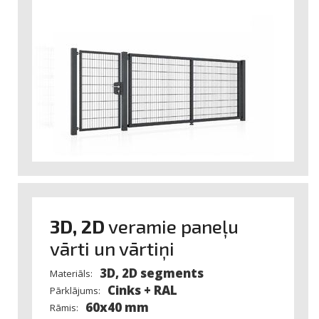
rokturis vai rokturis visā vārtiņu augstumā.
3D, 2D
veramie paneļu
vārti un vārtiņi
3D, 2D segments
Materiāls:
Cinks + RAL
Pārklājums:
60x40 mm
Rāmis: