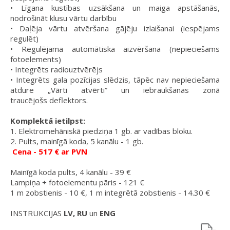
• Līgana kustības uzsākšana un maiga apstāšanās,
nodrošināt klusu vārtu darbību
• Daļēja vārtu atvēršana gājēju izlaišanai (iespējams
regulēt)
• Regulējama automātiska aizvēršana (nepieciešams
fotoelements)
• Integrēts radiouztvērējs
• Integrēts gala pozīcijas slēdzis, tāpēc nav nepieciešama
atdure „Vārti atvērti” un iebraukšanas zonā
traucējošs deflektors.
Komplektā ietilpst:
1. Elektromehāniskā piedziņa 1 gb. ar vadības bloku.
2. Pults, mainīgā koda, 5 kanālu - 1 gb.
Cena - 517
€ ar PVN
Mainīgā koda pults, 4 kanālu - 39 €
Lampiņa + fotoelementu pāris - 121 €
1 m zobstienis - 10 €, 1 m integrētā zobstienis - 14.30 €
INSTRUKCIJAS
LV, RU
un
ENG