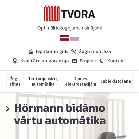
Optimāli iežogojuma risinājumi
Iepirkumu gids
Žogu montāža
Kvalitāte un garantija
Projekti
Kontakti
Žogi,
Teritoriju vārti,
Saules
Labiekārtošana
sētas
automātika
elektrostacijām
Hörmann bīdāmo
vārtu automātika