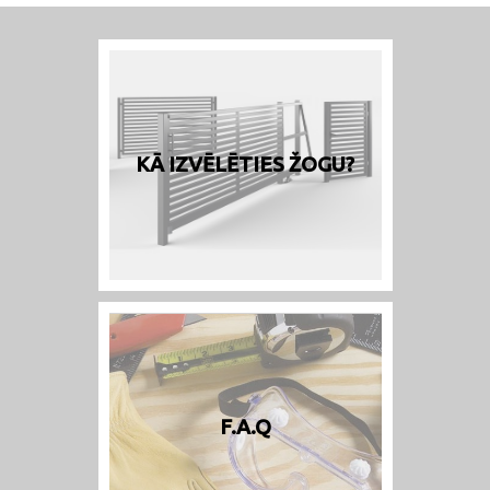
KĀ IZVĒLĒTIES ŽOGU?
F.A.Q