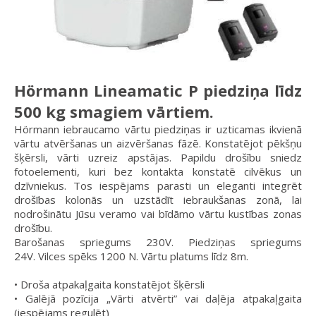
Hörmann Lineamatic P piedziņa līdz
500 kg smagiem vārtiem.
Hörmann iebraucamo vārtu piedziņas ir uzticamas ikvienā
vārtu atvēršanas un aizvēršanas fāzē. Konstatējot pēkšņu
šķērsli, vārti uzreiz apstājas. Papildu drošību sniedz
fotoelementi, kuri bez kontakta konstatē cilvēkus un
dzīvniekus. Tos iespējams parasti un eleganti integrēt
drošības kolonās un uzstādīt iebraukšanas zonā, lai
nodrošinātu Jūsu veramo vai bīdāmo vārtu kustības zonas
drošību.
Barošanas spriegums 230V. Piedziņas spriegums
24V. Vilces spēks 1200 N. Vārtu platums līdz 8m.
• Droša atpakaļgaita konstatējot šķērsli
• Galējā pozīcija „Vārti atvērti” vai daļēja atpakaļgaita
(iespējams regulēt)