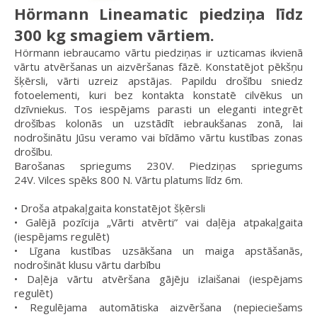
Hörmann Lineamatic piedziņa līdz
300 kg smagiem vārtiem.
Hörmann iebraucamo vārtu piedziņas ir uzticamas ikvienā
vārtu atvēršanas un aizvēršanas fāzē. Konstatējot pēkšņu
šķērsli, vārti uzreiz apstājas. Papildu drošību sniedz
fotoelementi, kuri bez kontakta konstatē cilvēkus un
dzīvniekus. Tos iespējams parasti un eleganti integrēt
drošības kolonās un uzstādīt iebraukšanas zonā, lai
nodrošinātu Jūsu veramo vai bīdāmo vārtu kustības zonas
drošību.
Barošanas spriegums 230V. Piedziņas spriegums
24V. Vilces spēks 800 N.
Vārtu platums līdz 6m.
•
Droša atpakaļgaita konstatējot šķērsli
• Galējā pozīcija „Vārti atvērti” vai daļēja atpakaļgaita
(iespējams regulēt)
•
Līgana kustības uzsākšana un maiga apstāšanās,
nodrošināt klusu vārtu darbību
• Daļēja vārtu atvēršana gājēju izlaišanai (iespējams
regulēt)
•
Regulējama automātiska aizvēršana (nepieciešams