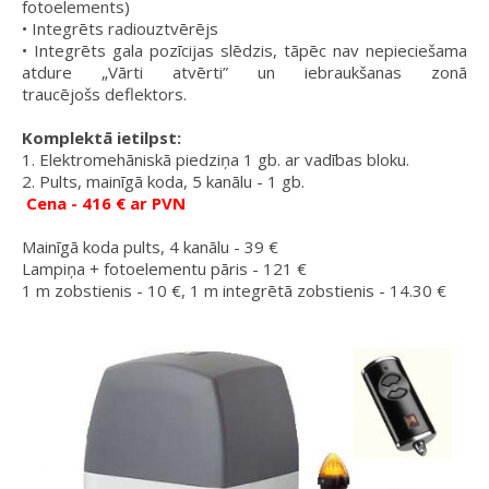
fotoelements)
• Integrēts radiouztvērējs
• Integrēts gala pozīcijas slēdzis, tāpēc nav nepieciešama
atdure „Vārti atvērti” un iebraukšanas zonā
traucējošs deflektors.
Komplektā ietilpst:
1. Elektromehāniskā piedziņa 1 gb. ar vadības bloku.
2. Pults, mainīgā koda, 5 kanālu - 1 gb.
Cena - 416
€ ar PVN
Mainīgā koda pults, 4 kanālu
- 39
€
Lampiņa + fotoelementu pāris - 121
€
1 m zobstienis - 10 €, 1 m integrētā zobstienis - 14.30 €