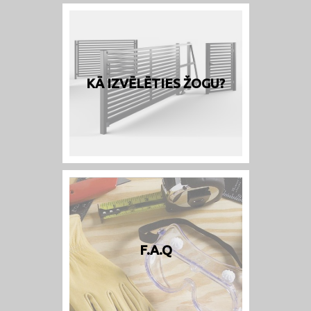
KĀ IZVĒLĒTIES ŽOGU?
F.A.Q