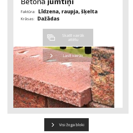
Betona
jumtiņi
Līdzena, raupja, šķelta
Faktūra:
Dažādas
Krāsas:
Skatīt vairāk
attēlu
Lasīt vairāk
Visi žoga bloki