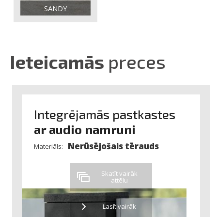
SANDY
Ieteicamās
preces
Integrējamās pastkastes
ar audio namruni
Nerūsējošais tērauds
Materiāls:
Skatīt vairāk
attēlu
Lasīt vairāk