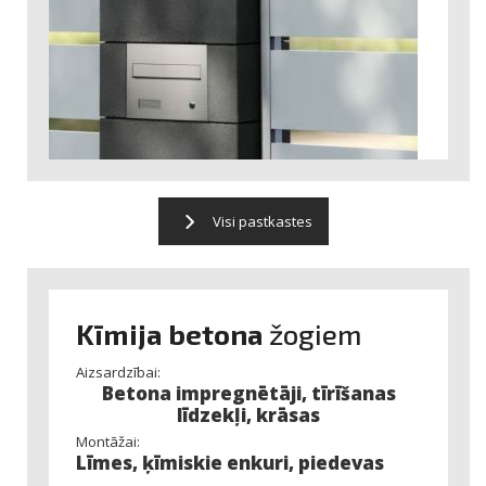
Visi pastkastes
Kīmija betona
žogiem
Aizsardzībai:
Betona impregnētāji, tīrīšanas
līdzekļi, krāsas
Montāžai:
Līmes, ķīmiskie enkuri, piedevas