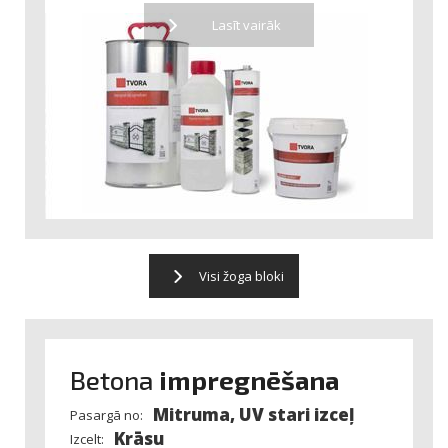
Lasīt vairāk
Visi žoga bloki
Betona
impregnēšana
Mitruma, UV stari izceļ
Pasargā no:
Krāsu
Izcelt: