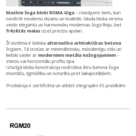
Masīvie žoga bloki ROMA Giga
– risinājums tiem, kuri
novērtē modernu dizainu un kvalitāti. Gluda bloka virsma
veido elegantu un harmonisku modernas žoga līniju, bet
frēzētās malas
izceļ precīzu apdari.
Šī sistēma ir lieliska
alternatīva arhitektūras betona
žogiem. Tā izceļas ar minimālistisku, mūsdienīgu stilu un
lieliski sader ar
moderniem metāla nožogojumiem
–
stieņu vai horizontālu profilu tipa.
Izturīgā bloku konstrukcija nodrošina ātru betona žoga
montāžu, ilgmūžību un noturību pret laikapstākļiem.
Produkcija ir sertificēta un atbilst stingrajām ES prasībām.