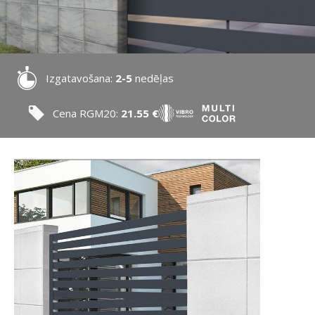
Izgatavošana:
2-5
nedēļas
Cena RGM20:
21.55 €