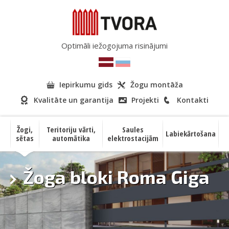
Optimāli iežogojuma risinājumi
Iepirkumu gids
Žogu montāža
Kvalitāte un garantija
Projekti
Kontakti
Žogi,
Teritoriju vārti,
Saules
Labiekārtošana
sētas
automātika
elektrostacijām
Žoga bloki Roma Giga