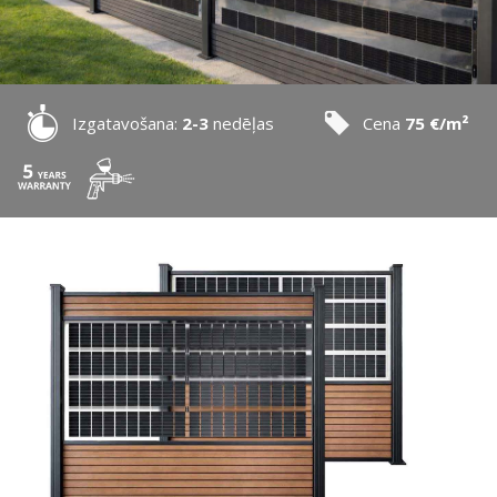
Izgatavošana:
2-3
nedēļas
Cena
75 €/m²