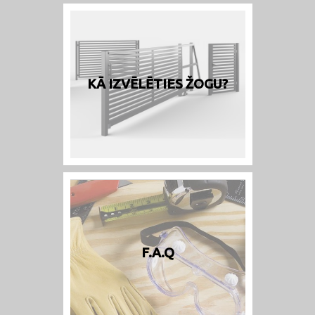
KĀ IZVĒLĒTIES ŽOGU?
F.A.Q