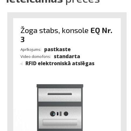
Žoga stabs, konsole
EQ Nr.
3
pastkaste
Aprīkojums:
standarta
Video domofons:
RFID elektroniskā atslēgas
-:
Saules žoga atmaksāšanās
kalkulators
Ievadiet datus
Žoga līdz H1.84 m garums (m)
Elektrības cena (€ / kWh)
Orientācija