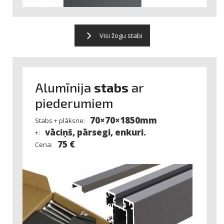
Vai nepieciešams invertors?
Ar EKII atbalstu?
Rezultāti
Visi žogu stabi
Paneļu skaits ar stabiem
11 gab.
Žoga cena līdz 1.84 m augstumam
3564 €
Alumīnija
stabs
ar
Elektrības vērtība gadā
piederumiem
573 €
Elektrības uzglabāšanas izmaksas (50% jaudas)
70×70×1850mm
Stabs + plāksne:
80 €
vāciņš, pārsegi, enkuri.
+:
Atmaksāšanās laiks
75 €
7.2 gadi
Cena: