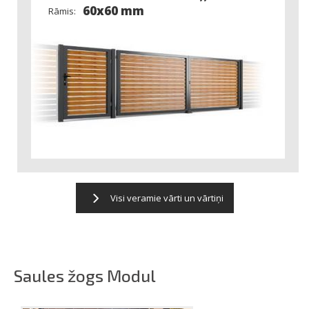
60x60 mm
Rāmis:
Visi veramie vārti un vārtiņi
Saules žogs Modul