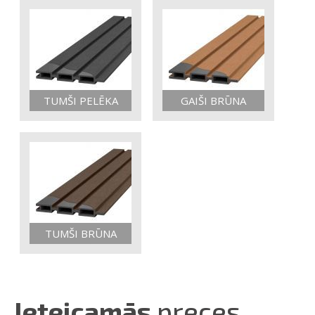
TUMŠI PELĒKA
GAIŠI BRŪNA
TUMŠI BRŪNA
Ieteicamās
preces