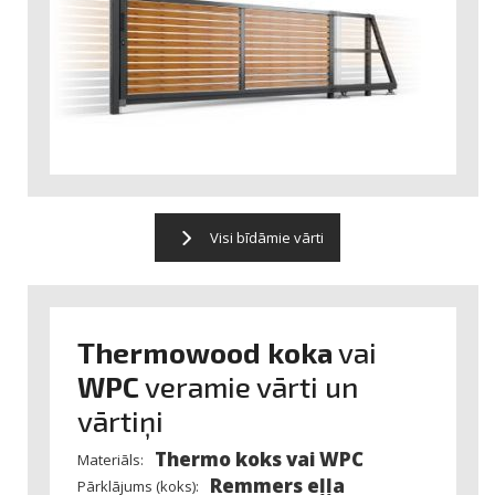
Visi bīdāmie vārti
Thermowood koka
vai
WPC
veramie vārti un
vārtiņi
Thermo koks vai WPC
Materiāls:
Remmers eļļa
Pārklājums (koks):