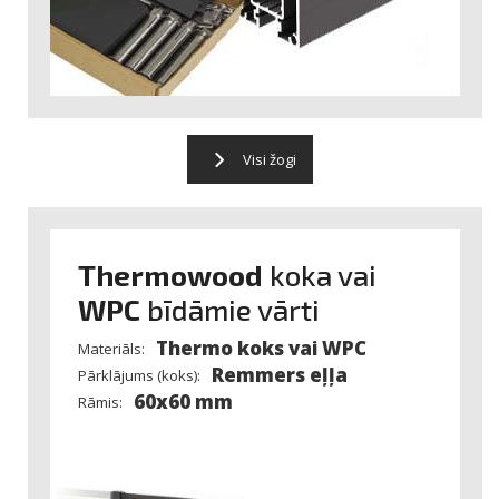
Visi žogi
Thermowood
koka vai
WPC
bīdāmie vārti
Thermo koks vai WPC
Materiāls:
Remmers eļļa
Pārklājums (koks):
60x60 mm
Rāmis: