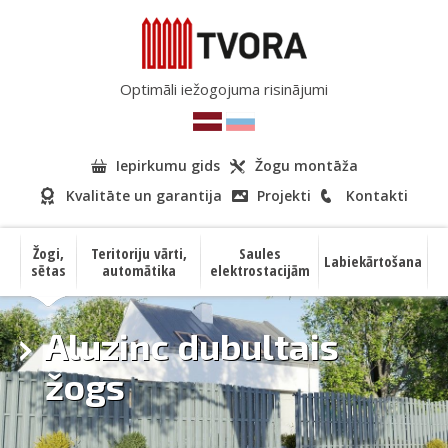
Optimāli iežogojuma risinājumi
Iepirkumu gids
Žogu montāža
Kvalitāte un garantija
Projekti
Kontakti
Žogi,
Teritoriju vārti,
Saules
Labiekārtošana
sētas
automātika
elektrostacijām
Aluzinc dubultais
žogs