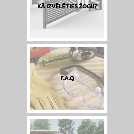
KĀ IZVĒLĒTIES ŽOGU?
F.A.Q