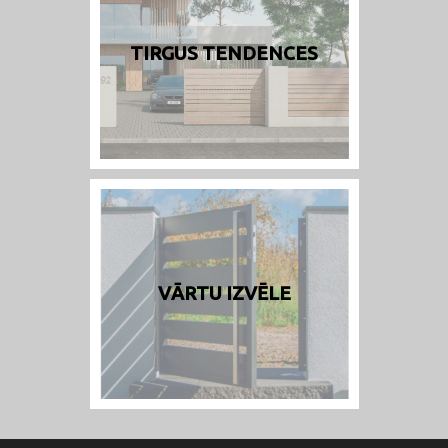
TIRGUS TENDENCES
VĀRTU IZVĒLE