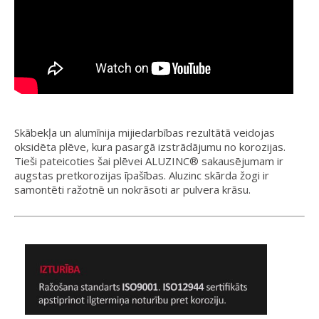
Skābekļa un alumīnija mijiedarbības rezultātā veidojas
oksidēta plēve, kura pasargā izstrādājumu no korozijas.
Tieši pateicoties šai plēvei ALUZINC® sakausējumam ir
augstas pretkorozijas īpašības. Aluzinc skārda žogi ir
samontēti ražotnē un nokrāsoti ar pulvera krāsu.