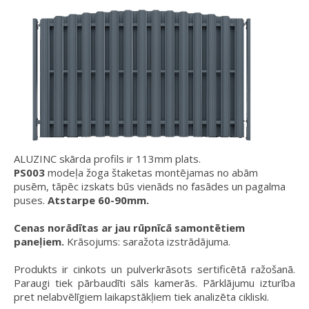
ALUZINC skārda profils ir 113mm plats.
PS003
modeļa žoga štaketas montējamas no abām
pusēm, tāpēc izskats būs vienāds no fasādes un pagalma
puses.
Atstarpe 60-90mm.
Cenas norādītas ar jau rūpnīcā samontētiem
paneļiem.
Krāsojums: saražota izstrādājuma.
Produkts ir cinkots un pulverkrāsots sertificētā ražošanā.
Paraugi tiek pārbaudīti sāls kamerās. Pārklājumu izturība
pret nelabvēlīgiem laikapstākļiem tiek analizēta cikliski.