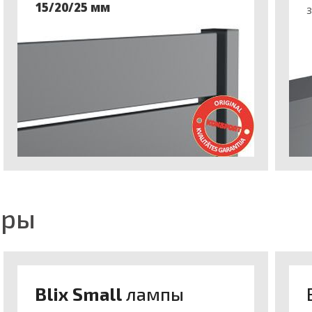
15/20/25 мм
З
ары
Blix Small
лампы