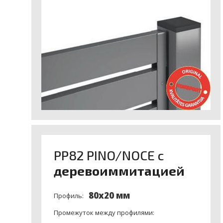
- Какой
размер
горизонтального профиля и рамы па
- Какое
крепление
панели и его комплектация?
- Ворота и калитки произведены
на сертифициро
- Какая помплектация ворот и калитки?
Комплектация ворот
PP82 PINO/NOCE с
деревоиммитацией
80x20 мм
Профиль:
Промежуток между профилями: