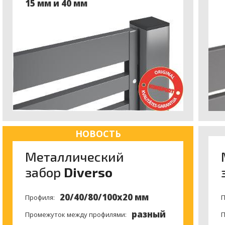
нели (если рама имеется)?
15 мм и 40 мм
ванном производстве, оцинкованы
и окрашены порошков
НОВОСТЬ
Meталлический
забор
Diverso
20/40/80/100x20 мм
Профиля:
П
разный
Промежуток между профилями:
П