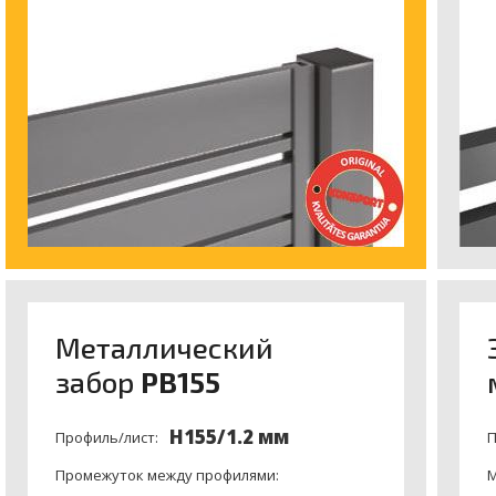
Meталлический
забор
PB155
H155/1.2 мм
Профиль/лист:
П
Промежуток между профилями:
М