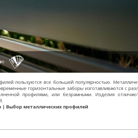
илей пользуются все большей популярностью. Металличе
овременные горизонтальные заборы
изготавливаются
с раз
лненной профилями, или безрамными. Изделия отличают
й.
р | Выбор металлических профилей