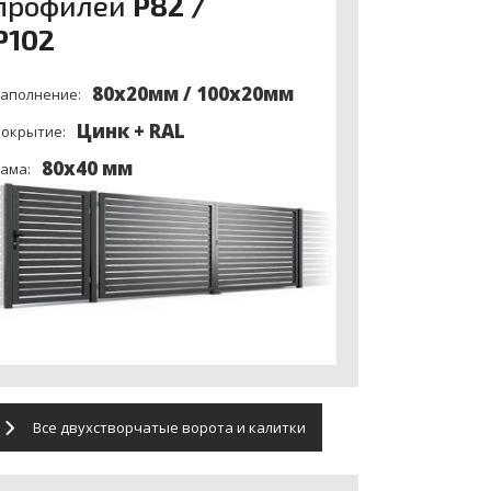
профилей
P82 /
P102
80х20мм / 100x20мм
аполнение:
Цинк + RAL
окрытие:
80x40 мм
ама:
Все двухстворчатые ворота и калитки