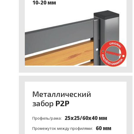
10-20 мм
Meталлический
забор
P2P
25x25/60x40 мм
Профиль/рама:
60 мм
Промежуток между профилями: