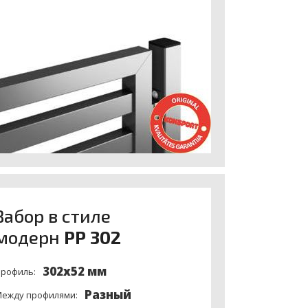
Забор в стиле
модерн
PP 302
302х52 мм
рофиль:
Разный
ежду профилями: