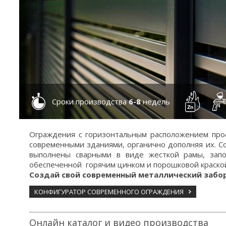
Сроки производства
6-8
недель
Ограждения с горизонтальным расположением проф
современными зданиями, органично дополняя их.
С
выполнены сварными в виде жесткой рамы, запо
обеспеченной горячим цинком и порошковой краско
Создай свой современный металлический забо
КОНФИГУРАТОР СОВРЕМЕННОГО ОГРАЖДЕНИЯ
Онлайн каталог и видео производства