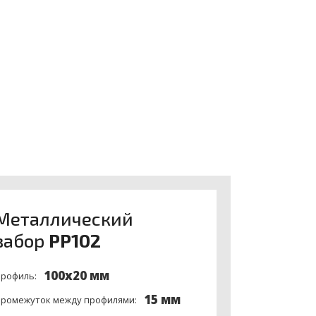
ца может быть существенная, заказывая
Meталлический
забор
PP102
100x20 мм
рофиль:
15 мм
ромежуток между профилями: