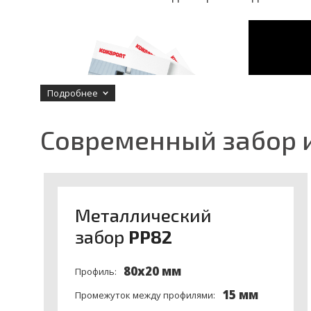
Подробнее
Современный забор и
При выборе продукта важно обратить в
Meталлический
более дешевые аналоги:
забор
PP82
- Применяется ли
подготовка
,
по специальной т
- Производство с применением
лазерной технол
80x20 мм
Профиль:
- Окраска происходит
после полной сборки
или пр
- Используются металлические профиля
с покрыти
15 мм
Промежуток между профилями:
- Какое
расстояние
между горизонтальными проф