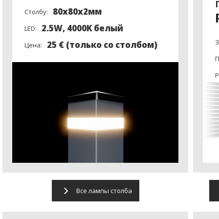
80x80x2мм
Столбу:
2.5W, 4000K белый
LED:
З
25 € (только со столбом)
Цена:
П
Р
Все лампы столба