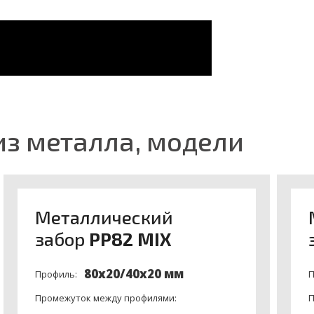
з металла, модели
нимание на ниже указанные пункты т.к. разни
Meталлический
забор
PP82 MIX
ехнологии,
перед окраской?
огии
(резка, сварка) или используются заклепки?
80x20/40х20 мм
Профиль:
П
одукт соберается из уже ранее окрашених профилей?
ем горячего цинка
, слоем 150-200 мик.?
Промежуток между профилями:
П
илями?