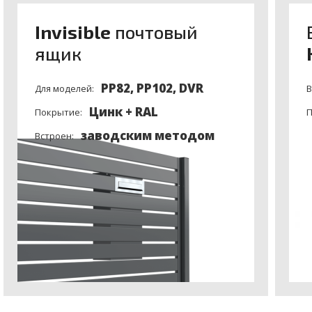
Invisible
почтовый
ящик
PP82, PP102, DVR
Для моделей:
В
Цинк + RAL
Покрытие:
П
заводским методом
Встроен: