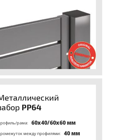
ым методом после сборки?
Meталлический
забор
PP64
60x40/60x60 мм
рофиль/рама:
40 мм
ромежуток между профилями: