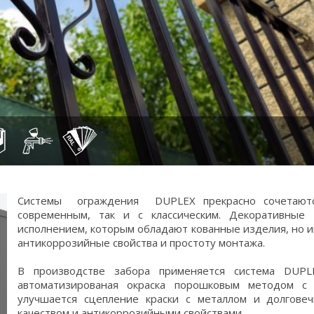
Системы ограждения DUPLEХ прекрасно сочетаютс
современным, так и с классическим. Декоративны
исполнением, которым обладают кованные изделия, но и
антикоррозийные свойства и простоту монтажа.
В производстве забора применяется система DUPL
автоматизированая окраска порошковым методом с 
улучшается сцепление краски с металлом и долгове
качеством и антикоррозийными свойствами.