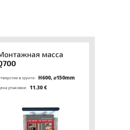
Монтажная масса
Q700
H600, ⌀150mm
тверстие в грунте:
11.30 €
ена упаковки: