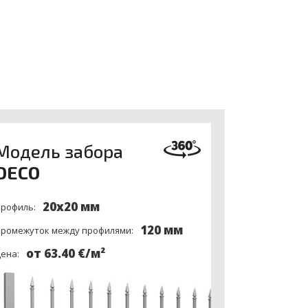
и
Модель забора
DECO
20x20 мм
рофиль:
120 мм
ромежуток между профилями:
от 63.40 €/м²
ена: