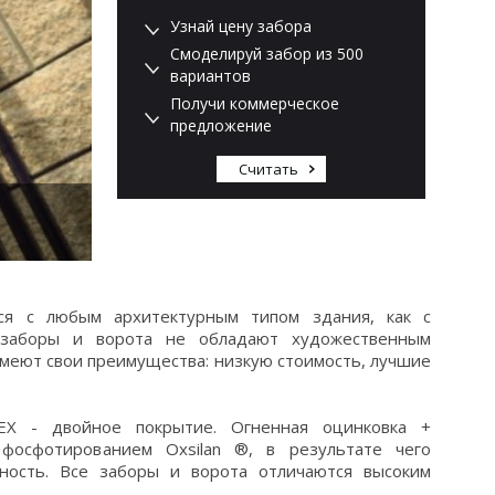
Узнай цену забора
Смоделируй забор из 500
вариантов
Получи коммерческое
предложение
Считать
я с любым архитектурным типом здания, как с
е заборы и ворота не обладают художественным
меют свои преимущества: низкую стоимость, лучшие
EX - двойное покрытие. Огненная оцинковка +
фосфотированием Oxsilan ®, в результате чего
чность. Все заборы и ворота отличаются высоким