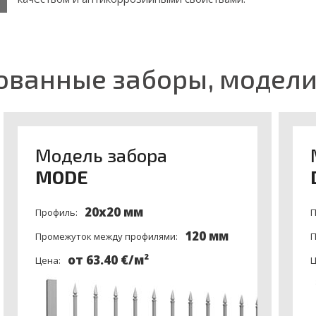
Рекомендуемая длина заборной панели 2560 мм
ованные заборы, модел
Модель забора
MODE
20x20 мм
Профиль:
П
120 мм
Промежуток между профилями:
П
от 63.40 €/м²
Цена:
Ц