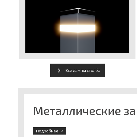
Все лампы столба
Meталлические за
Подробнее