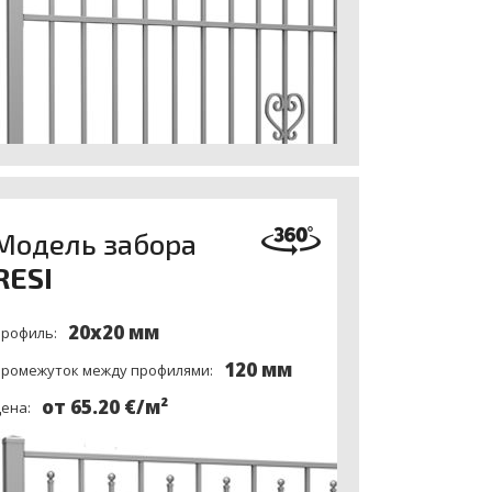
Модель забора
RESI
20x20 мм
рофиль:
120 мм
ромежуток между профилями:
от 65.20 €/м²
ена: