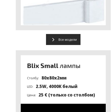
Все модели
Blix Small
лампы
80x80x2мм
Столбу:
2.5W, 4000K белый
LED:
25 € (только со столбом)
Цена: